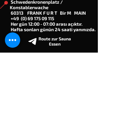
📍
Schwedenkronenplatz /
Konstablerwache
60313 FRANK F U R T Bir M MAIN
+49
(0) 69 175 09 115
Her gün 12:00 - 07:00 arası açıktır.
Hafta sonları günün 24 saati yanınızda.
Route zur Sauna
Essen
ESSEN
📍
Maxstraße 62 / Ana İstasyon
45127 E S S E N
+49
(0) 201 76 504 804
Masaj hattı:
0201 - 76 504 407
Çalışma saatleri
etkinlik takvimine bakın
Route zur Sauna
Frankfurt
Transmenler dahil tüm eşcinselleri
bekliyoruz